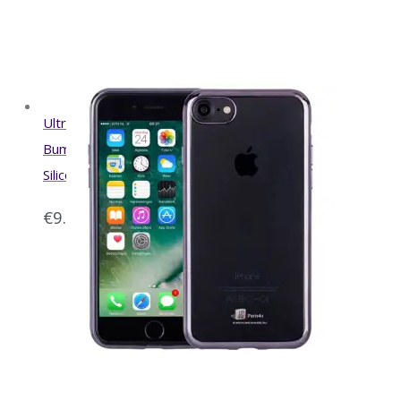
Naar Aanbieder
Ultradun iPhone 8/7 Plus
Bumper Case Hoesje
Siliconen Spacegrey
€
9.95
Naar Aanbieder