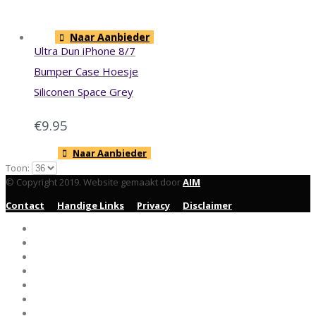
Naar Aanbieder
Ultra Dun iPhone 8/7
Bumper Case Hoesje
Siliconen Space Grey
€
9.95
Naar Aanbieder
Toon:
© Copyright 2019. Website gemaakt door
AIM
Contact
Handige Links
Privacy
Disclaimer
Home
MacBook Pro
MacBook Air
MacBook
Accessoires
Hoesjes
Blog