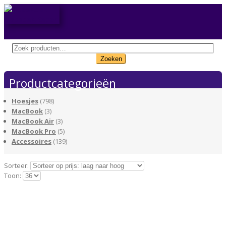
Zoeken
naar:
Zoeken
Productcategorieën
Hoesjes
(798)
MacBook
(3)
MacBook Air
(3)
MacBook Pro
(5)
Accessoires
(139)
Sorteer:
Toon: