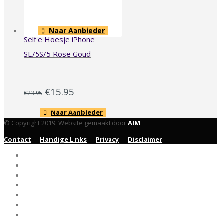
Naar Aanbieder
Selfie Hoesje iPhone
SE/5S/5 Rose Goud
€
15.95
€
23.95
Naar Aanbieder
© Copyright 2019. Website gemaakt door
AIM
Contact
Handige Links
Privacy
Disclaimer
Home
MacBook Pro
MacBook Air
MacBook
Accessoires
Hoesjes
Blog